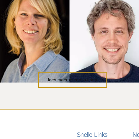
STER VAN
ERIK GULLIK
ALLEGOOIJEN
Binnen het werk van de
GenietFabriek kijk ik met
jn werk stopt niet bij het
ouders naar het
nd. Ook ouders en de
familiesysteem en
geving betrek ik actief in
familiepatronen.
t traject
Lees meer
Lees meer
lees meer over ons team
Snelle Links
Ne