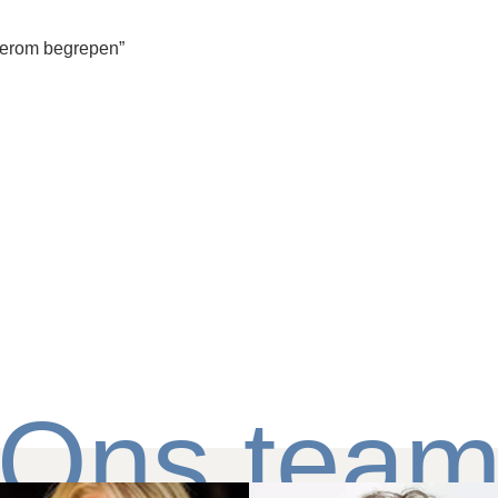
hterom begrepen”
Ons tea