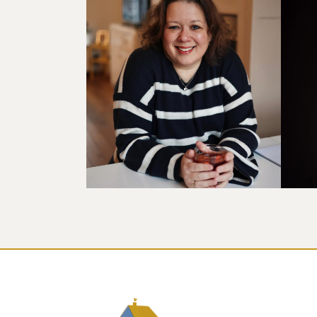
E
CHANTAL
B
VERMEULEN
Mi
Alles komt mooi samen in (het
ki
realiseren van) De
om
GenietFabriek.
he
Lees meer