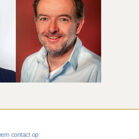
LUC VERMEULEN
Ik werk met de kinderen aan
persoonlijke doelen, soms wel
en soms niet school- of
leerstofgerelateerd.
Lees meer
em contact op